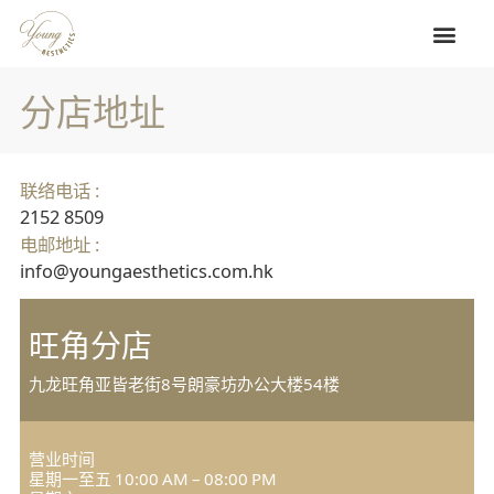
跳
至
内
容
专业疗程
分店地址
联络我们
分店地址
联络电话 :
2152 8509
电邮地址 :
info@youngaesthetics.com.hk
旺角分店
九龙旺角亚皆老街8号朗豪坊办公大楼54楼
营业时间
星期一至五 10:00 AM – 08:00 PM