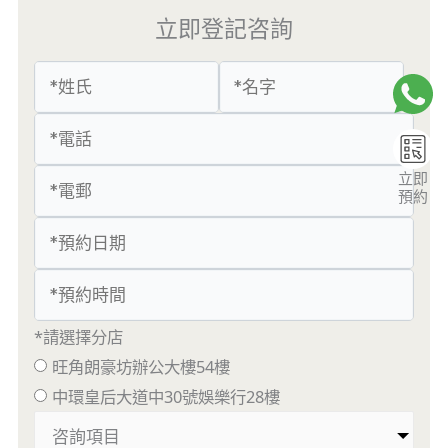
立即登記咨詢
立即
預約
*請選擇分店
旺角朗豪坊辦公大樓54樓
中環皇后大道中30號娛樂行28樓
咨詢項目