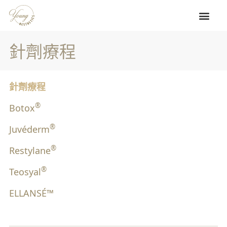
Skip
to
content
專業療程
分店地址
聯絡我們
針劑療程​
針劑療程
®
Botox
®
Juvéderm
®
Restylane
®
Teosyal
ELLANSÉ™​